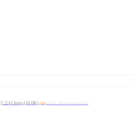
hwp (16.0K)
[10]
DATE : 2014-01-10 14:52:36