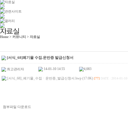
Home
> 커뮤니티 > 자료실
[서식_68]폐기물 수집.운반증 발급신청서
14-01-10 14:55
4,083
최고관리자
[서식_68]_폐기물_수집ㆍ운반증_발급신청서.hwp (17.0K)
[77]
DATE : 2014-01-10
첨부파일 다운로드