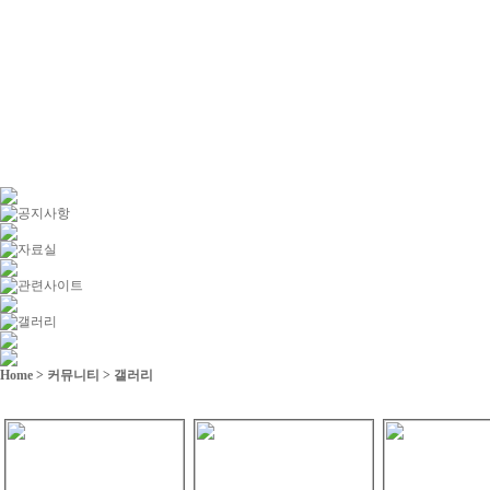
Home
> 커뮤니티 > 갤러리